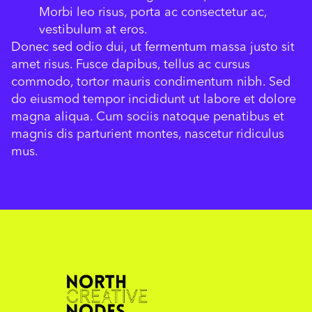
Morbi leo risus, porta ac consectetur ac,
vestibulum at eros.
Donec sed odio dui, ut fermentum massa justo sit
amet risus. Fusce dapibus, tellus ac cursus
commodo, tortor mauris condimentum nibh. Sed
do eiusmod tempor incididunt ut labore et dolore
magna aliqua. Cum sociis natoque penatibus et
magnis dis parturient montes, nascetur ridiculus
mus.