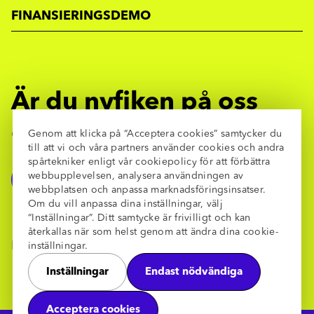
FINANSIERINGSDEMO
Är du nyfiken på oss
eller har andra frågor?
Genom att klicka på “Acceptera cookies” samtycker du
till att vi och våra partners använder cookies och andra
spårtekniker enligt vår cookiepolicy för att förbättra
webbupplevelsen, analysera användningen av
KONTAKTA OSS
webbplatsen och anpassa marknadsföringsinsatser.
Om du vill anpassa dina inställningar, välj
“Inställningar”. Ditt samtycke är frivilligt och kan
återkallas när som helst genom att ändra dina cookie-
Följ oss:
inställningar.
Inställningar
Endast nödvändiga
Acceptera cookies